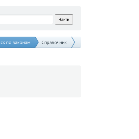
ск по законам
Справочник