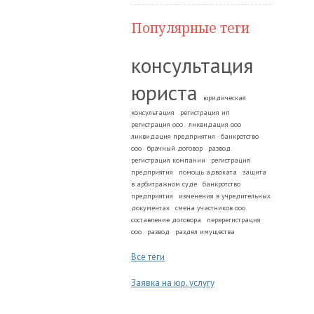
Популярные теги
консультация
юриста
юридическая
консультация
регистрация ип
регистрация ооо
ликвидация ооо
ликвидация предприятия
банкротство
ооо
брачный договор
развод.
регистрация компании
регистрация
предприятия
помощь адвоката
защита
в арбитражном суде
банкротство
предприятия
изменения в учредительных
документах
смена участников ооо
составление договора
перерегистрация
ооо
развод
раздел имущества
Все теги
Заявка на юр. услугу