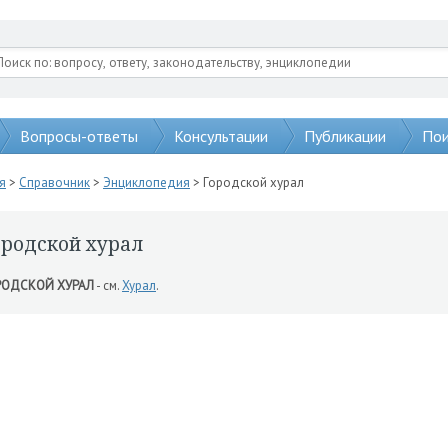
Вопросы-ответы
Консультации
Публикации
Пои
я
>
Справочник
>
Энциклопедия
> Городской хурал
ородской хурал
РОДСКОЙ ХУРАЛ
- см.
Хурал
.