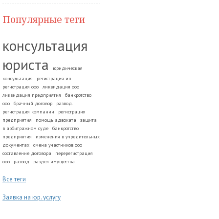
Популярные теги
консультация
юриста
юридическая
консультация
регистрация ип
регистрация ооо
ликвидация ооо
ликвидация предприятия
банкротство
ооо
брачный договор
развод.
регистрация компании
регистрация
предприятия
помощь адвоката
защита
в арбитражном суде
банкротство
предприятия
изменения в учредительных
документах
смена участников ооо
составление договора
перерегистрация
ооо
развод
раздел имущества
Все теги
Заявка на юр. услугу