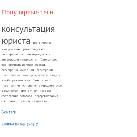
Популярные теги
консультация
юриста
юридическая
консультация
регистрация ип
регистрация ооо
ликвидация ооо
ликвидация предприятия
банкротство
ооо
брачный договор
развод.
регистрация компании
регистрация
предприятия
помощь адвоката
защита
в арбитражном суде
банкротство
предприятия
изменения в учредительных
документах
смена участников ооо
составление договора
перерегистрация
ооо
развод
раздел имущества
Все теги
Заявка на юр. услугу