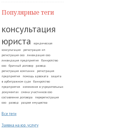
Популярные теги
консультация
юриста
юридическая
консультация
регистрация ип
регистрация ооо
ликвидация ооо
ликвидация предприятия
банкротство
ооо
брачный договор
развод.
регистрация компании
регистрация
предприятия
помощь адвоката
защита
в арбитражном суде
банкротство
предприятия
изменения в учредительных
документах
смена участников ооо
составление договора
перерегистрация
ооо
развод
раздел имущества
Все теги
Заявка на юр. услугу