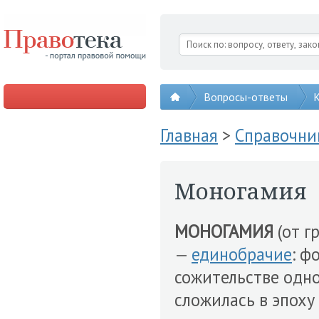
Вопросы-ответы
К
Главная
>
Справочни
Моногамия
МОНОГАМИЯ
(от г
—
единобрачие
: ф
сожительстве одн
сложилась в эпоху