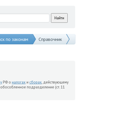
ск по законам
Справочник
ву
РФ о
налогах
и
сборах
, действующему
 обособленное подразделение (ст. 11