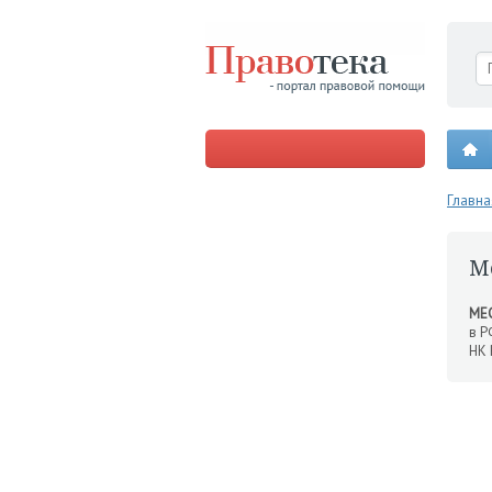
Главна
М
МЕ
в Р
НК 