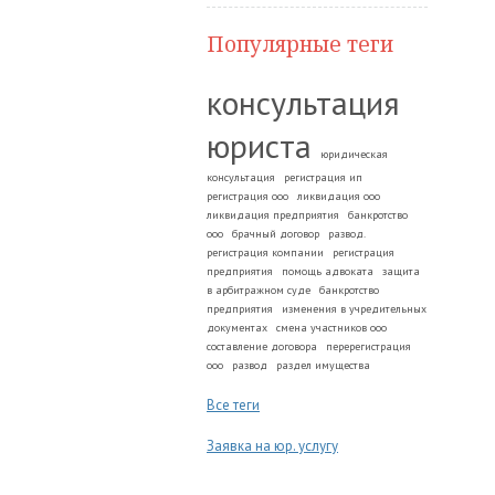
Популярные теги
консультация
юриста
юридическая
консультация
регистрация ип
регистрация ооо
ликвидация ооо
ликвидация предприятия
банкротство
ооо
брачный договор
развод.
регистрация компании
регистрация
предприятия
помощь адвоката
защита
в арбитражном суде
банкротство
предприятия
изменения в учредительных
документах
смена участников ооо
составление договора
перерегистрация
ооо
развод
раздел имущества
Все теги
Заявка на юр. услугу