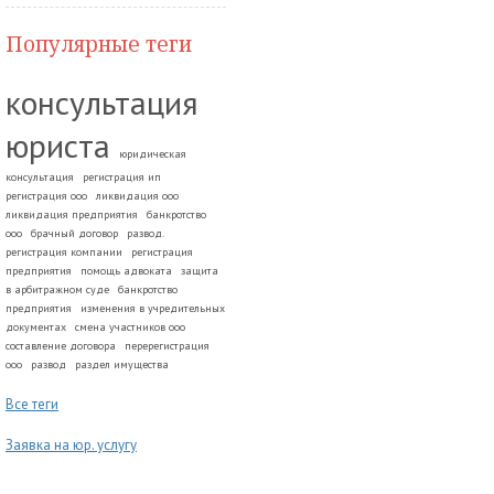
Популярные теги
консультация
юриста
юридическая
консультация
регистрация ип
регистрация ооо
ликвидация ооо
ликвидация предприятия
банкротство
ооо
брачный договор
развод.
регистрация компании
регистрация
предприятия
помощь адвоката
защита
в арбитражном суде
банкротство
предприятия
изменения в учредительных
документах
смена участников ооо
составление договора
перерегистрация
ооо
развод
раздел имущества
Все теги
Заявка на юр. услугу