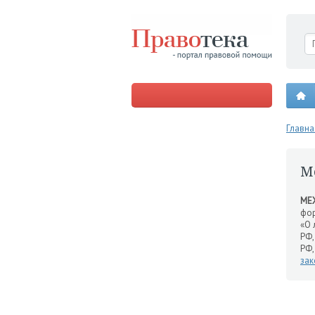
Главна
М
МЕ
фо
«О 
РФ,
РФ,
зак