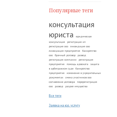
Популярные теги
консультация
юриста
юридическая
консультация
регистрация ип
регистрация ооо
ликвидация ооо
ликвидация предприятия
банкротство
ооо
брачный договор
развод.
регистрация компании
регистрация
предприятия
помощь адвоката
защита
в арбитражном суде
банкротство
предприятия
изменения в учредительных
документах
смена участников ооо
составление договора
перерегистрация
ооо
развод
раздел имущества
Все теги
Заявка на юр. услугу