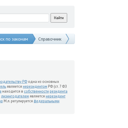
ск по законам
Справочник
нодательству РФ
одна из основных
тель
является
нерезидентом
РФ (ст. 7 ФЗ
а
находится в
собственности
резидента
и
лизингодателем
является
нерезидент
ор
М.л. регулируется
федеральными