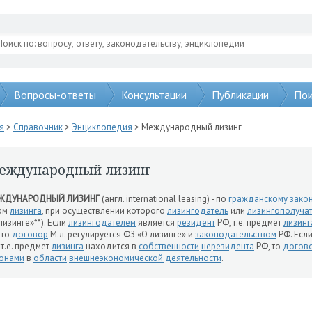
Вопросы-ответы
Консультации
Публикации
Пои
я
>
Справочник
>
Энциклопедия
> Международный лизинг
еждународный лизинг
ЖДУНАРОДНЫЙ ЛИЗИНГ
(англ. international leasing) - по
гражданскому зако
рм
лизинга
, при осуществлении которого
лизингодатель
или
лизингополуча
лизинге»**). Если
лизингодателем
является
резидент
РФ, т.е. предмет
лизинг
 то
договор
М.л. регулируется ФЗ «О лизинге» и
законодательством
РФ. Есл
 т.е. предмет
лизинга
находится в
собственности
нерезидента
РФ, то
догов
онами
в
области
внешнеэкономической деятельности
.