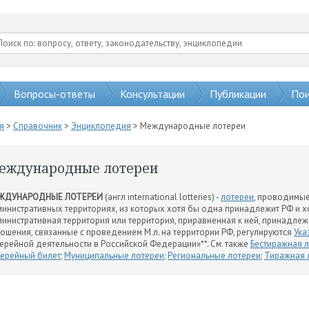
Вопросы-ответы
Консультации
Публикации
Пои
я
>
Справочник
>
Энциклопедия
> Международные лотереи
еждународные лотереи
ЖДУНАРОДНЫЕ ЛОТЕРЕИ
(англ international lotteries) -
лотереи
, проводимые
инистративных территориях, из которых хотя бы одна принадлежит РФ и 
инистративная территория или территория, приравненная к ней, принадле
ошения, связанные с проведением М.л. на территории РФ, регулируются
Ука
ерейной деятельности в Российской Федерации»**. См. также
Бестиражная 
ерейный билет
;
Муниципальные лотереи
;
Региональные лотереи
;
Тиражная 