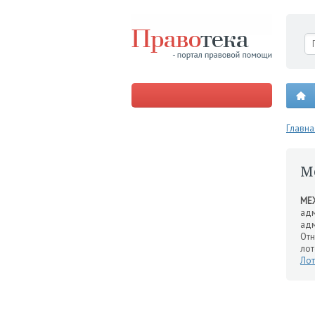
Главна
М
МЕ
адм
адм
Отн
лот
Лот