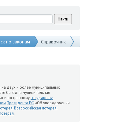
ск по законам
Справочник
 на двух и более муниципальных
хотя бы одна муниципальная
жит иностранному
государству
.
зом
Президента РФ
«Об упорядочении
лотерея
;
Всероссийская лотерея
;
лотерея
.