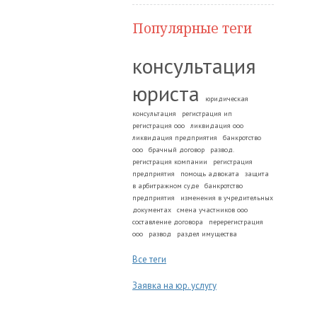
Популярные теги
консультация
юриста
юридическая
консультация
регистрация ип
регистрация ооо
ликвидация ооо
ликвидация предприятия
банкротство
ооо
брачный договор
развод.
регистрация компании
регистрация
предприятия
помощь адвоката
защита
в арбитражном суде
банкротство
предприятия
изменения в учредительных
документах
смена участников ооо
составление договора
перерегистрация
ооо
развод
раздел имущества
Все теги
Заявка на юр. услугу