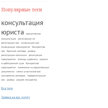
Популярные теги
консультация
юриста
юридическая
консультация
регистрация ип
регистрация ооо
ликвидация ооо
ликвидация предприятия
банкротство
ооо
брачный договор
развод.
регистрация компании
регистрация
предприятия
помощь адвоката
защита
в арбитражном суде
банкротство
предприятия
изменения в учредительных
документах
смена участников ооо
составление договора
перерегистрация
ооо
развод
раздел имущества
Все теги
Заявка на юр. услугу