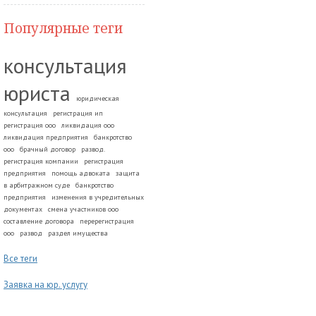
Популярные теги
консультация
юриста
юридическая
консультация
регистрация ип
регистрация ооо
ликвидация ооо
ликвидация предприятия
банкротство
ооо
брачный договор
развод.
регистрация компании
регистрация
предприятия
помощь адвоката
защита
в арбитражном суде
банкротство
предприятия
изменения в учредительных
документах
смена участников ооо
составление договора
перерегистрация
ооо
развод
раздел имущества
Все теги
Заявка на юр. услугу