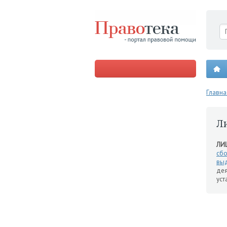
Главна
Л
ЛИ
сб
вы
дея
ус