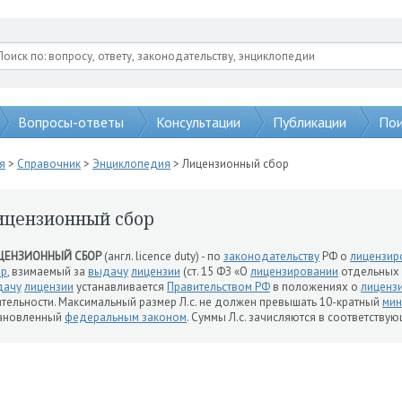
Вопросы-ответы
Консультации
Публикации
Пои
я
>
Справочник
>
Энциклопедия
> Лицензионный сбор
ицензионный сбор
ЦЕНЗИОННЫЙ СБОР
(англ. licence duty) - по
законодательству
РФ о
лицензир
ор
, взимаемый за
выдачу
лицензии
(ст. 15 ФЗ «О
лицензировании
отдельных в
дачу
лицензии
устанавливается
Правительством РФ
в положениях о
лиценз
тельности. Максимальный размер Л.с. не должен превышать 10-кратный
мин
тановленный
федеральным законом
. Суммы Л.с. зачисляются в соответству