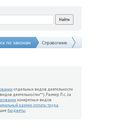
ск по законам
Справочник
овании
отдельных видов деятельности
идов деятельности»**). Размер Л.с. за
ировании
конкретных видов
имальный размер оплаты труда
,
ющие
бюджеты
.