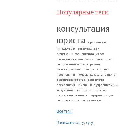
Популярные теги
консультация
юриста
юридическая
консультация
регистрация ип
регистрация ооо
ликвидация ооо
ликвидация предприятия
банкротство
ооо
брачный договор
развод.
регистрация компании
регистрация
предприятия
помощь адвоката
защита
в арбитражном суде
банкротство
предприятия
изменения в учредительных
документах
смена участников ооо
составление договора
перерегистрация
ооо
развод
раздел имущества
Все теги
Заявка на юр. услугу