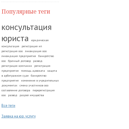
Популярные теги
консультация
юриста
юридическая
консультация
регистрация ип
регистрация ооо
ликвидация ооо
ликвидация предприятия
банкротство
ооо
брачный договор
развод.
регистрация компании
регистрация
предприятия
помощь адвоката
защита
в арбитражном суде
банкротство
предприятия
изменения в учредительных
документах
смена участников ооо
составление договора
перерегистрация
ооо
развод
раздел имущества
Все теги
Заявка на юр. услугу