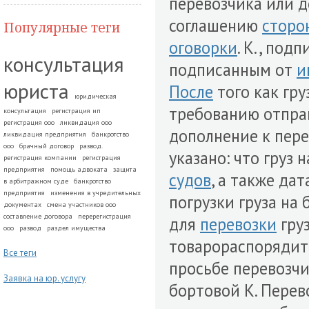
перевозчика или 
соглашению
сторо
Популярные теги
оговорки
. К., под
консультация
подписанным от
и
юриста
После
того как гру
юридическая
требованию отправ
консультация
регистрация ип
регистрация ооо
ликвидация ооо
дополнение к пер
ликвидация предприятия
банкротство
ооо
брачный договор
развод.
указано: что груз
регистрация компании
регистрация
предприятия
помощь адвоката
защита
судов
, а также дат
в арбитражном суде
банкротство
предприятия
изменения в учредительных
погрузки груза на
документах
смена участников ооо
составление договора
перерегистрация
для
перевозки
груз
ооо
развод
раздел имущества
товарораспоряди
Все теги
просьбе перевозч
Заявка на юр. услугу
бортовой К. Пере