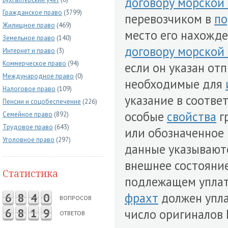
договору морской 
Гражданское право
(3799)
перевозчиком в
по
Жилищное право
(469)
место его нахожде
Земельное право
(140)
договору морской 
Интернет и право
(3)
Коммерческое право
(94)
если он указан отп
Международное право
(0)
необходимые для
Налоговое право
(109)
указание в соотв
Пенсии и соцобеспечение
(226)
особые
свойства
гр
Семейное право
(892)
Трудовое право
(643)
или обозначенное 
Уголовное право
(297)
данные указываютс
внешнее состояние 
Статистика
подлежащем уплате
фрахт
должен упла
6
8
4
0
ВОПРОСОВ
6
8
1
9
число оригиналов К
ОТВЕТОВ