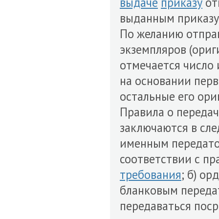
выдаче
приказу
от
выданным приказу
По желанию отпра
экземпляров (ориг
отмечается число
на основании перв
остальные его ори
Правила о передач
заключаются в сле
именным передато
соответствии с п
требования
; б) о
бланковым передат
передаваться поср