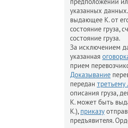
предположений ил
указанных данных
выдающее К. от е
состояние груза, с
состояние груза.
За исключением д
указанная
оговорк
прием перевозчик
Доказывание
перев
передан
третьему 
описания груза, д
К. может быть выд
К.),
приказу
отправи
предъявителя. Орд