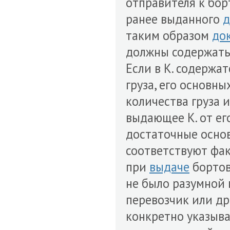
отправителя к бор
ранее выданного
д
таким образом
до
должны содержатьс
Если в К. содержа
груза, его основн
количества груза 
выдающее К. от е
достаточные основ
соответствуют фак
при
выдаче
бортово
не было разумной 
перевозчик или др
конкретно указыв