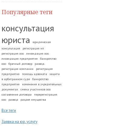
Популярные теги
консультация
юриста
юридическая
консультация
регистрация ип
регистрация ооо
ликвидация ооо
ликвидация предприятия
банкротство
ооо
брачный договор
развод.
регистрация компании
регистрация
предприятия
помощь адвоката
защита
в арбитражном суде
банкротство
предприятия
изменения в учредительных
документах
смена участников ооо
составление договора
перерегистрация
ооо
развод
раздел имущества
Все теги
Заявка на юр. услугу