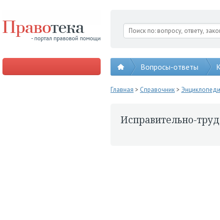
Вопросы-ответы
К
Главная
>
Справочник
>
Энциклопед
Исправительно-трудо