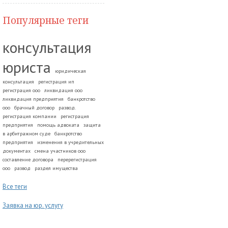
Популярные теги
консультация
юриста
юридическая
консультация
регистрация ип
регистрация ооо
ликвидация ооо
ликвидация предприятия
банкротство
ооо
брачный договор
развод.
регистрация компании
регистрация
предприятия
помощь адвоката
защита
в арбитражном суде
банкротство
предприятия
изменения в учредительных
документах
смена участников ооо
составление договора
перерегистрация
ооо
развод
раздел имущества
Все теги
Заявка на юр. услугу