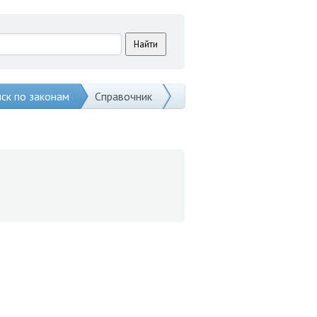
ск по законам
Справочник