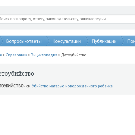
Вопросы-ответы
Консультации
Публикации
Пои
я
>
Справочник
>
Энциклопедия
> Детоубийство
етоубийство
ТОУБИЙСТВО
- см.
Убийство матерью новорожденного ребенка
.