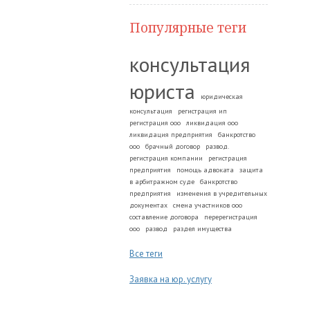
Популярные теги
консультация
юриста
юридическая
консультация
регистрация ип
регистрация ооо
ликвидация ооо
ликвидация предприятия
банкротство
ооо
брачный договор
развод.
регистрация компании
регистрация
предприятия
помощь адвоката
защита
в арбитражном суде
банкротство
предприятия
изменения в учредительных
документах
смена участников ооо
составление договора
перерегистрация
ооо
развод
раздел имущества
Все теги
Заявка на юр. услугу