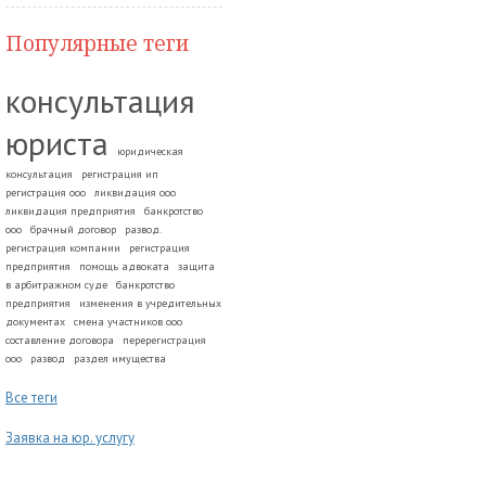
Популярные теги
консультация
юриста
юридическая
консультация
регистрация ип
регистрация ооо
ликвидация ооо
ликвидация предприятия
банкротство
ооо
брачный договор
развод.
регистрация компании
регистрация
предприятия
помощь адвоката
защита
в арбитражном суде
банкротство
предприятия
изменения в учредительных
документах
смена участников ооо
составление договора
перерегистрация
ооо
развод
раздел имущества
Все теги
Заявка на юр. услугу