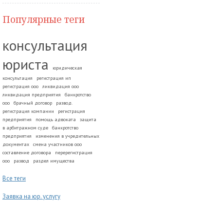
Популярные теги
консультация
юриста
юридическая
консультация
регистрация ип
регистрация ооо
ликвидация ооо
ликвидация предприятия
банкротство
ооо
брачный договор
развод.
регистрация компании
регистрация
предприятия
помощь адвоката
защита
в арбитражном суде
банкротство
предприятия
изменения в учредительных
документах
смена участников ооо
составление договора
перерегистрация
ооо
развод
раздел имущества
Все теги
Заявка на юр. услугу