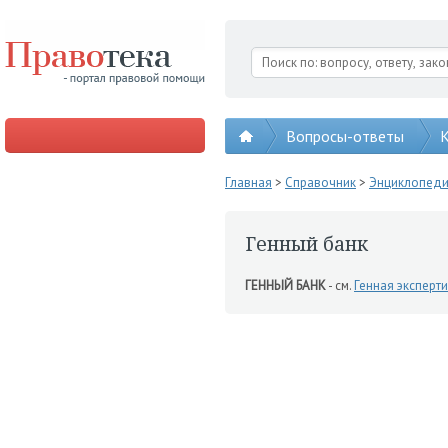
Вопросы-ответы
К
Главная
>
Справочник
>
Энциклопед
Генный банк
ГЕННЫЙ БАНК
- см.
Генная эксперт