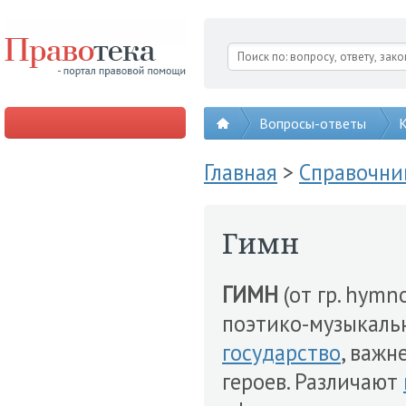
Вопросы-ответы
К
Главная
>
Справочни
Гимн
ГИМН
(от гр. hymno
поэтико-музыкаль
государство
, важ
героев. Различают