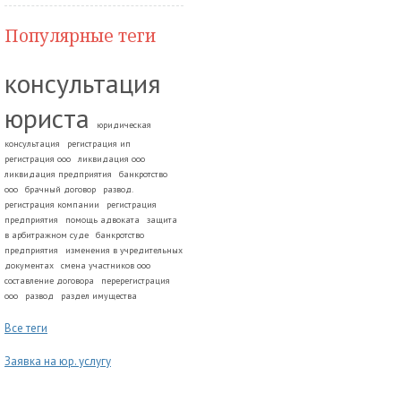
Популярные теги
консультация
юриста
юридическая
консультация
регистрация ип
регистрация ооо
ликвидация ооо
ликвидация предприятия
банкротство
ооо
брачный договор
развод.
регистрация компании
регистрация
предприятия
помощь адвоката
защита
в арбитражном суде
банкротство
предприятия
изменения в учредительных
документах
смена участников ооо
составление договора
перерегистрация
ооо
развод
раздел имущества
Все теги
Заявка на юр. услугу