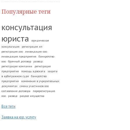
Популярные теги
консультация
юриста
юридическая
консультация
регистрация ип
регистрация ооо
ликвидация ооо
ликвидация предприятия
банкротство
ооо
брачный договор
развод.
регистрация компании
регистрация
предприятия
помощь адвоката
защита
в арбитражном суде
банкротство
предприятия
изменения в учредительных
документах
смена участников ооо
составление договора
перерегистрация
ооо
развод
раздел имущества
Все теги
Заявка на юр. услугу