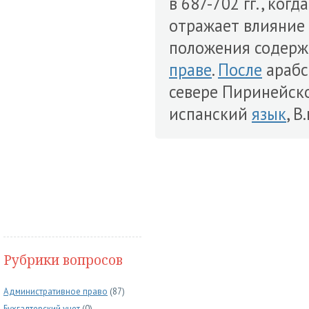
в 687-702 гг., ког
отражает влияние
положения содерж
праве
.
После
арабс
севере Пиринейског
испанский
язык
, В
Рубрики вопросов
Административное право
(87)
Бухгалтерский учет
(0)