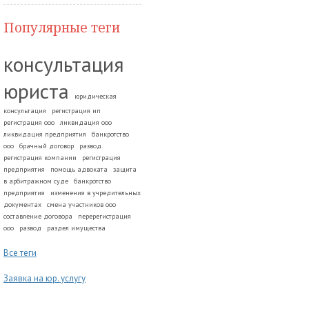
Популярные теги
консультация
юриста
юридическая
консультация
регистрация ип
регистрация ооо
ликвидация ооо
ликвидация предприятия
банкротство
ооо
брачный договор
развод.
регистрация компании
регистрация
предприятия
помощь адвоката
защита
в арбитражном суде
банкротство
предприятия
изменения в учредительных
документах
смена участников ооо
составление договора
перерегистрация
ооо
развод
раздел имущества
Все теги
Заявка на юр. услугу