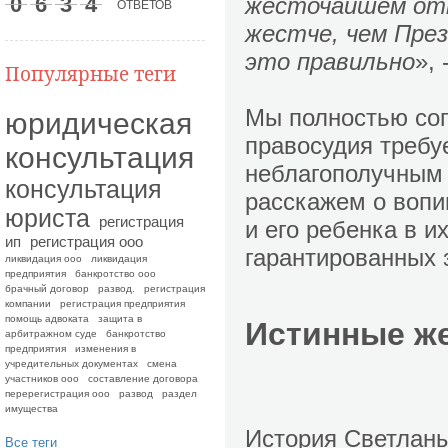
0
6
3
4
жесточайшем отн
ОТВЕТОВ
жестче, чем Пре
это правильно
», 
Популярные теги
Мы полностью согл
юридическая
правосудия требу
консультация
неблагополучным 
консультация
расскажем о вопи
юриста
регистрация
и его ребенка в и
ип
регистрация ооо
гарантированных 
ликвидация ооо
ликвидация
предприятия
банкротство ооо
брачный договор
развод.
регистрация
компании
регистрация предприятия
помощь адвоката
защита в
Истинные ж
арбитражном суде
банкротство
предприятия
изменения в
учредительных документах
смена
участников ооо
составление договора
перерегистрация ооо
развод
раздел
имущества
История Светланы
Все теги