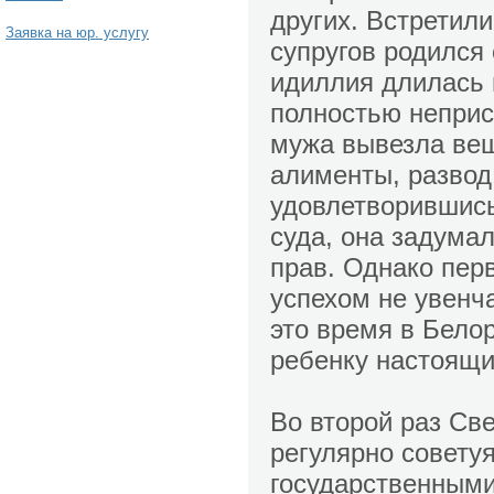
других. Встретил
Заявка на юр. услугу
супругов родился
идиллия длилась 
полностью неприс
мужа вывезла вещ
алименты, развод
удовлетворившис
суда, она задума
прав. Однако пер
успехом не увенч
это время в Белор
ребенку настоящи
Во второй раз Св
регулярно совету
государственными