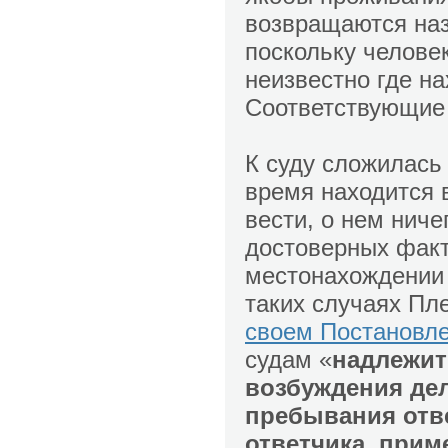
возвращаются наз
поскольку человек
неизвестно где на
Соответствующие 
К суду сложилась
время находится 
вести, о нем ниче
достоверных факт
местонахождении 
таких случаях Пл
своем Постановл
судам «
надлежит 
возбуждения дел
пребывания отве
ответчика, прим