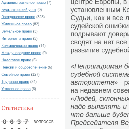
центре Европы, в
Административное право
(7)
установленным Ко
Бухгалтерский учет
(0)
Судьи, как и все
Гражданское право
(328)
Жилищное право
(82)
судейской ошибки
Земельное право
(3)
подрывают довери
Интернет и право
(3)
сводят на нет вс
Коммерческое право
(14)
развитие судебно
Международное право
(0)
Налоговое право
(6)
«
Непримиримая бо
Пенсии и соцобеспечение
(6)
судебной системы
Семейное право
(127)
авторитета
» - 
Трудовое право
(34)
на недавнем сове
Уголовное право
(6)
«
Людей, склонных
надо выявлять и
Статистика
что дальше буде
0
6
3
7
Председателя Ве
ВОПРОСОВ