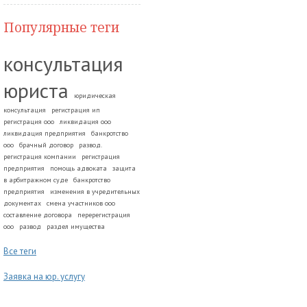
Популярные теги
консультация
юриста
юридическая
консультация
регистрация ип
регистрация ооо
ликвидация ооо
ликвидация предприятия
банкротство
ооо
брачный договор
развод.
регистрация компании
регистрация
предприятия
помощь адвоката
защита
в арбитражном суде
банкротство
предприятия
изменения в учредительных
документах
смена участников ооо
составление договора
перерегистрация
ооо
развод
раздел имущества
Все теги
Заявка на юр. услугу