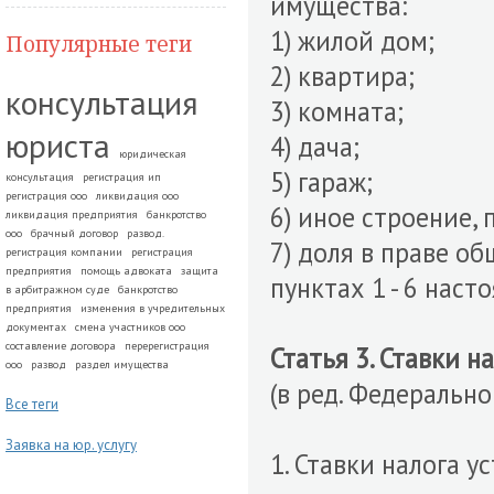
имущества:
1) жилой дом;
Популярные теги
2) квартира;
консультация
3) комната;
юриста
4) дача;
юридическая
5) гараж;
консультация
регистрация ип
регистрация ооо
ликвидация ооо
6) иное строение,
ликвидация предприятия
банкротство
ооо
брачный договор
развод.
7) доля в праве о
регистрация компании
регистрация
предприятия
помощь адвоката
защита
пунктах 1 - 6 наст
в арбитражном суде
банкротство
предприятия
изменения в учредительных
документах
смена участников ооо
составление договора
перерегистрация
Статья 3. Ставки н
ооо
развод
раздел имущества
(в ред. Федерально
Все теги
Заявка на юр. услугу
1. Ставки налога