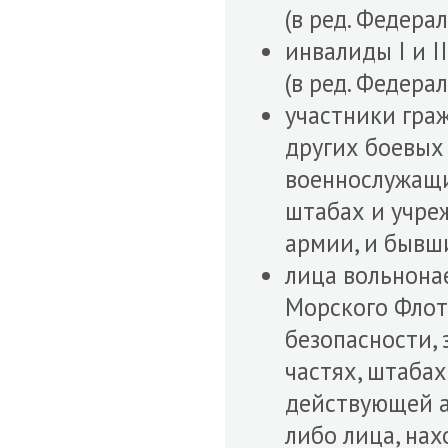
(в ред. Федера
инвалиды I и I
(в ред. Федера
участники гра
других боевых
военнослужащи
штабах и учре
армии, и бывш
лица вольнона
Морского Флот
безопасности,
частях, штабах
действующей а
либо лица, нах