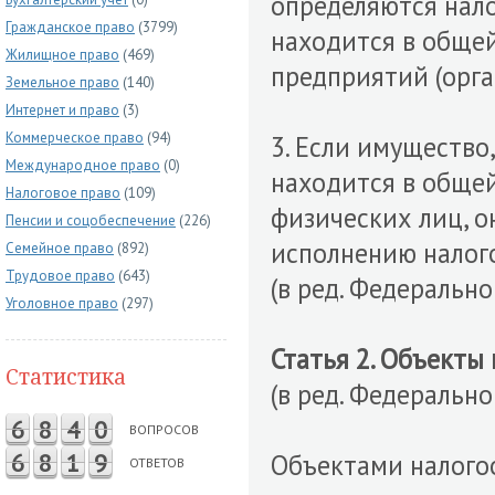
определяются нал
Гражданское право
(3799)
находится в обще
Жилищное право
(469)
предприятий (орга
Земельное право
(140)
Интернет и право
(3)
Коммерческое право
(94)
3. Если имущество
Международное право
(0)
находится в обще
Налоговое право
(109)
физических лиц, о
Пенсии и соцобеспечение
(226)
исполнению налого
Семейное право
(892)
Трудовое право
(643)
(в ред. Федерально
Уголовное право
(297)
Статья 2. Объекты
Статистика
(в ред. Федерально
6
8
4
0
ВОПРОСОВ
6
8
1
9
Объектами налого
ОТВЕТОВ