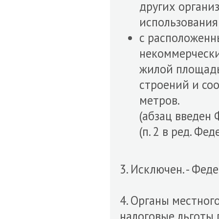
других организ
использования
с расположенн
некоммерчески
жилой площадь
строений и со
метров.
(абзац введен 
(п. 2 в ред. Фе
3. Исключен. - Фед
4. Органы местног
налоговые льготы