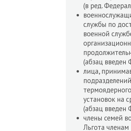
(в ред. Федера
военнослужащи
службы по дос
военной службе
организацион
продолжительн
(абзац введен 
лица, принима
подразделений
термоядерного
установок на 
(абзац введен 
члены семей в
Льгота членам