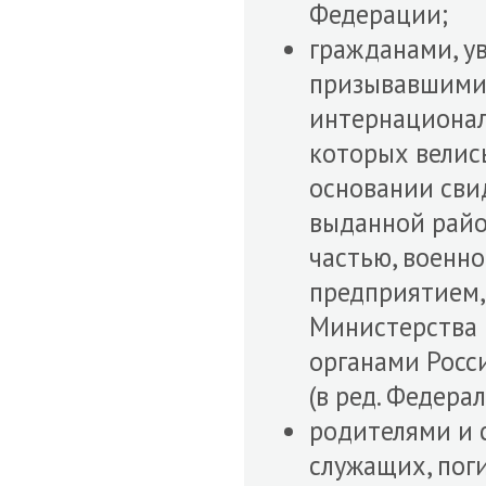
Федерации;
гражданами, у
призывавшимис
интернациональ
которых велись
основании свид
выданной райо
частью, военн
предприятием,
Министерства 
органами Росс
(в ред. Федера
родителями и 
служащих, пог