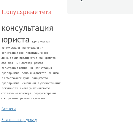
Популярные теги
консультация
юриста
юридическая
консультация
регистрация ип
регистрация ооо
ликвидация ооо
ликвидация предприятия
банкротство
ооо
брачный договор
развод.
регистрация компании
регистрация
предприятия
помощь адвоката
защита
в арбитражном суде
банкротство
предприятия
изменения в учредительных
документах
смена участников ооо
составление договора
перерегистрация
ооо
развод
раздел имущества
Все теги
Заявка на юр. услугу