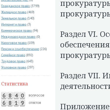
прокуратуры
Гражданское право
(3799)
прокуратур
Жилищное право
(469)
Земельное право
(140)
Интернет и право
(3)
Коммерческое право
(94)
Раздел VI. 
Международное право
(0)
обеспечения
Налоговое право
(109)
Пенсии и соцобеспечение
(226)
прокуратур
Семейное право
(892)
Трудовое право
(643)
Уголовное право
(297)
Раздел VII.
Статистика
деятельност
6
8
4
0
ВОПРОСОВ
6
8
1
9
ОТВЕТОВ
Приложение