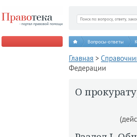
Вопросы-ответы
К
Главная
>
Справочни
Федерации
О прокурату
(дей
Раздел I. О