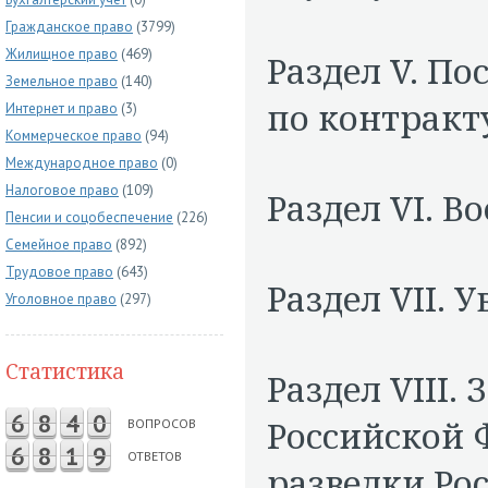
Гражданское право
(3799)
Жилищное право
(469)
Раздел V. П
Земельное право
(140)
по контракт
Интернет и право
(3)
Коммерческое право
(94)
Международное право
(0)
Налоговое право
(109)
Раздел VI. В
Пенсии и соцобеспечение
(226)
Семейное право
(892)
Трудовое право
(643)
Раздел VII. 
Уголовное право
(297)
Статистика
Раздел VIII.
6
8
4
0
Российской 
ВОПРОСОВ
6
8
1
9
ОТВЕТОВ
разведки Ро