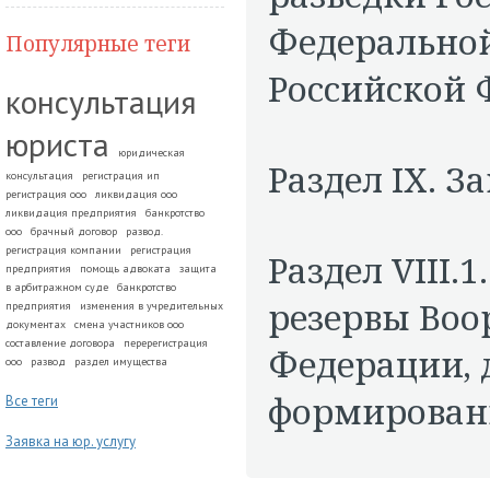
Федеральной
Популярные теги
Российской 
консультация
юриста
юридическая
Раздел IX. 
консультация
регистрация ип
регистрация ооо
ликвидация ооо
ликвидация предприятия
банкротство
ооо
брачный договор
развод.
регистрация компании
регистрация
Раздел VIII
предприятия
помощь адвоката
защита
в арбитражном суде
банкротство
резервы Воо
предприятия
изменения в учредительных
документах
смена участников ооо
составление договора
перерегистрация
Федерации, 
ооо
развод
раздел имущества
формировани
Все теги
Заявка на юр. услугу