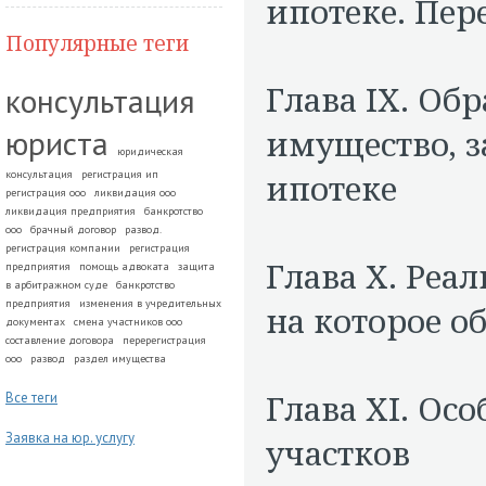
ипотеке. Пер
Популярные теги
Глава IX. Об
консультация
юриста
имущество, з
юридическая
ипотеке
консультация
регистрация ип
регистрация ооо
ликвидация ооо
ликвидация предприятия
банкротство
ооо
брачный договор
развод.
регистрация компании
регистрация
Глава X. Реа
предприятия
помощь адвоката
защита
в арбитражном суде
банкротство
предприятия
изменения в учредительных
на которое о
документах
смена участников ооо
составление договора
перерегистрация
ооо
развод
раздел имущества
Глава XI. Ос
Все теги
Заявка на юр. услугу
участков