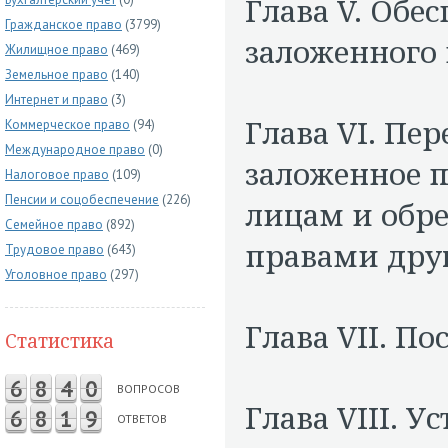
Глава V. Обе
Гражданское право
(3799)
заложенного 
Жилищное право
(469)
Земельное право
(140)
Интернет и право
(3)
Глава VI. Пе
Коммерческое право
(94)
Международное право
(0)
заложенное п
Налоговое право
(109)
Пенсии и соцобеспечение
(226)
лицам и обр
Семейное право
(892)
правами дру
Трудовое право
(643)
Уголовное право
(297)
Глава VII. П
Статистика
6
8
4
0
ВОПРОСОВ
Глава VIII. У
6
8
1
9
ОТВЕТОВ