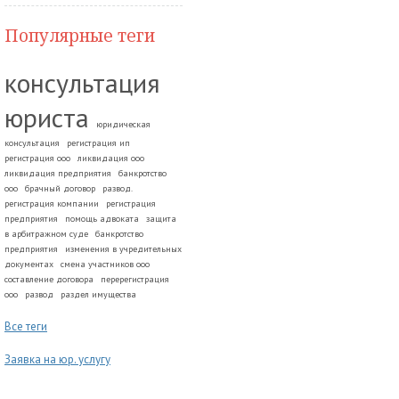
Популярные теги
консультация
юриста
юридическая
консультация
регистрация ип
регистрация ооо
ликвидация ооо
ликвидация предприятия
банкротство
ооо
брачный договор
развод.
регистрация компании
регистрация
предприятия
помощь адвоката
защита
в арбитражном суде
банкротство
предприятия
изменения в учредительных
документах
смена участников ооо
составление договора
перерегистрация
ооо
развод
раздел имущества
Все теги
Заявка на юр. услугу