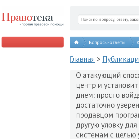
Вопросы-ответы
К
Главная
>
Публикац
О атакующий спос
центр и установить
днем: просто войд
достаточно увере
продавцом програ
другую уловку для
системам с целью 