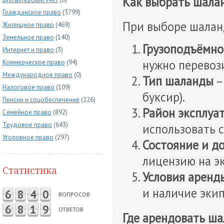
Как выбрать шалан
Гражданское право
(3799)
При выборе шалан
Жилищное право
(469)
Земельное право
(140)
Грузоподъёмно
Интернет и право
(3)
нужно перевоз
Коммерческое право
(94)
Международное право
(0)
Тип шаланды
–
Налоговое право
(109)
буксир).
Пенсии и соцобеспечение
(226)
Район эксплуа
Семейное право
(892)
Трудовое право
(643)
использовать с
Уголовное право
(297)
Состояние и д
лицензию на э
Статистика
Условия аренд
и наличие экип
6
8
4
0
ВОПРОСОВ
6
8
1
9
ОТВЕТОВ
Где арендовать ша