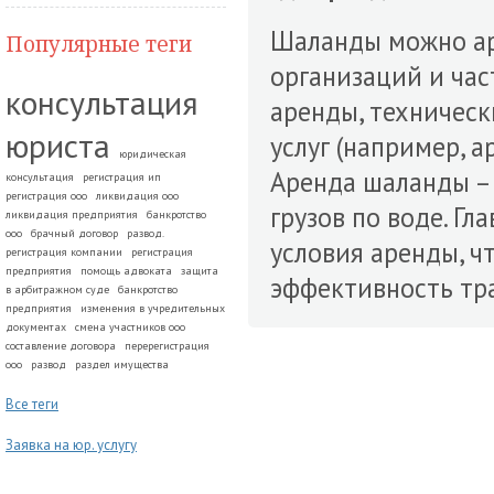
Шаланды можно ар
Популярные теги
организаций и час
консультация
аренды, техничес
юриста
услуг (например, а
юридическая
Аренда шаланды –
консультация
регистрация ип
регистрация ооо
ликвидация ооо
грузов по воде. Гл
ликвидация предприятия
банкротство
ооо
брачный договор
развод.
условия аренды, ч
регистрация компании
регистрация
предприятия
помощь адвоката
защита
эффективность тр
в арбитражном суде
банкротство
предприятия
изменения в учредительных
документах
смена участников ооо
составление договора
перерегистрация
ооо
развод
раздел имущества
Все теги
Заявка на юр. услугу