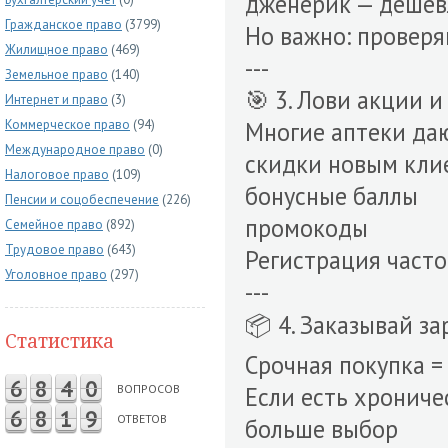
дженерик — дешев
Гражданское право
(3799)
Но важно: проверя
Жилищное право
(469)
---
Земельное право
(140)
🎯 3. Лови акции 
Интернет и право
(3)
Коммерческое право
(94)
Многие аптеки да
Международное право
(0)
скидки новым кли
Налоговое право
(109)
бонусные баллы
Пенсии и соцобеспечение
(226)
промокоды
Семейное право
(892)
Трудовое право
(643)
Регистрация часто
Уголовное право
(297)
---
📦 4. Заказывай за
Статистика
Срочная покупка =
6
8
4
0
ВОПРОСОВ
Если есть хрониче
6
8
1
9
ОТВЕТОВ
больше выбор