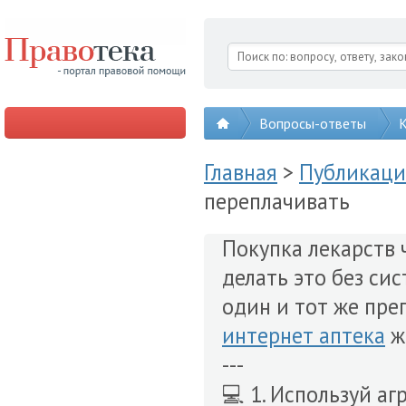
Вопросы-ответы
К
Главная
>
Публикац
переплачивать
Покупка лекарств 
делать это без си
один и тот же пре
интернет аптека
ж
---
💻 1. Используй аг