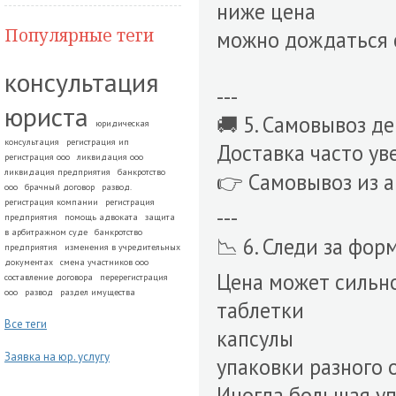
ниже цена
Популярные теги
можно дождаться 
консультация
---
юриста
🚚 5. Самовывоз д
юридическая
консультация
регистрация ип
Доставка часто ув
регистрация ооо
ликвидация ооо
ликвидация предприятия
банкротство
👉 Самовывоз из а
ооо
брачный договор
развод.
регистрация компании
регистрация
---
предприятия
помощь адвоката
защита
в арбитражном суде
банкротство
📉 6. Следи за фор
предприятия
изменения в учредительных
документах
смена участников ооо
Цена может сильно
составление договора
перерегистрация
ооо
развод
раздел имущества
таблетки
Все теги
капсулы
Заявка на юр. услугу
упаковки разного 
Иногда большая уп