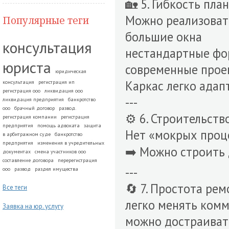
🏡 5. Гибкость пла
Можно реализоват
Популярные теги
большие окна
консультация
нестандартные ф
юриста
современные прое
юридическая
Каркас легко адап
консультация
регистрация ип
регистрация ооо
ликвидация ооо
---
ликвидация предприятия
банкротство
ооо
брачный договор
развод.
⚙️ 6. Строительств
регистрация компании
регистрация
предприятия
помощь адвоката
защита
Нет «мокрых проце
в арбитражном суде
банкротство
предприятия
изменения в учредительных
➡️ Можно строить 
документах
смена участников ооо
составление договора
перерегистрация
---
ооо
развод
раздел имущества
🔄 7. Простота ре
Все теги
легко менять ком
Заявка на юр. услугу
можно достраиват