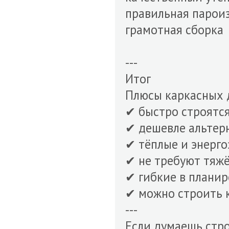
правильная парои
грамотная сборка
---
Итог
Плюсы каркасных 
✔ быстро строятс
✔ дешевле альтер
✔ тёплые и энерг
✔ не требуют тяж
✔ гибкие в планир
✔ можно строить 
---
Если думаешь стро