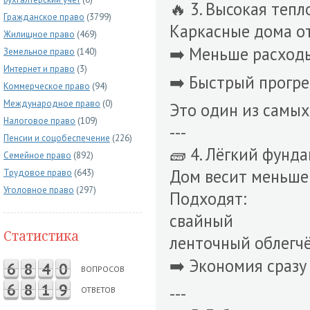
🔥 3. Высокая теп
Гражданское право
(3799)
Каркасные дома от
Жилищное право
(469)
➡️ Меньше расход
Земельное право
(140)
Интернет и право
(3)
➡️ Быстрый прогр
Коммерческое право
(94)
Международное право
(0)
Это один из самы
Налоговое право
(109)
---
Пенсии и соцобеспечение
(226)
🧱 4. Лёгкий фунд
Семейное право
(892)
Дом весит меньше
Трудовое право
(643)
Уголовное право
(297)
Подходят:
свайный
Статистика
ленточный облегч
➡️ Экономия сразу
6
8
4
0
ВОПРОСОВ
6
8
1
9
---
ОТВЕТОВ