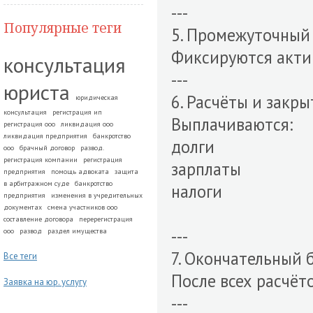
---
Популярные теги
5. Промежуточный
Фиксируются акти
консультация
---
юриста
6. Расчёты и закр
юридическая
консультация
регистрация ип
Выплачиваются:
регистрация ооо
ликвидация ооо
ликвидация предприятия
банкротство
долги
ооо
брачный договор
развод.
регистрация компании
регистрация
зарплаты
предприятия
помощь адвоката
защита
в арбитражном суде
банкротство
налоги
предприятия
изменения в учредительных
документах
смена участников ооо
составление договора
перерегистрация
---
ооо
развод
раздел имущества
7. Окончательный 
Все теги
После всех расчё
Заявка на юр. услугу
---