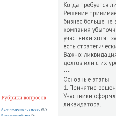
Когда требуется л
Решение принимает
бизнес больше не 
компания убыточн
участники хотят з
есть стратегическ
Важно: ликвидаци
долгов или с их у
---
Основные этапы
1. Принятие реше
Участники оформл
Рубрики вопросов
ликвидатора.
Административное право
(87)
---
Бухгалтерский учет
(0)