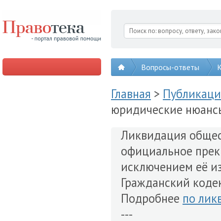
Вопросы-ответы
К
Главная
>
Публикац
юридические нюанс
Ликвидация общес
официальное прек
исключением её из
Гражданский коде
Подробнее
по лик
---