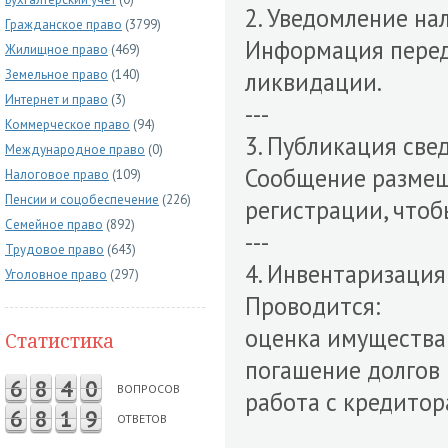
2. Уведомление на
Гражданское право
(3799)
Информация переда
Жилищное право
(469)
Земельное право
(140)
ликвидации.
Интернет и право
(3)
---
Коммерческое право
(94)
3. Публикация све
Международное право
(0)
Сообщение размещ
Налоговое право
(109)
Пенсии и соцобеспечение
(226)
регистрации, чтоб
Семейное право
(892)
---
Трудовое право
(643)
4. Инвентаризация
Уголовное право
(297)
Проводится:
оценка имущества
Статистика
погашение долгов
6
8
4
0
ВОПРОСОВ
работа с кредито
6
8
1
9
ОТВЕТОВ