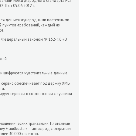
ованиям международного стандарта PCI
-П от 09.06.2012 г.
 Учрежден международными платежными
 12 пунктов-требований, каждый из
рт.
 с Федеральным законом № 152-ФЗ «О
ежей
ии шифруются чувствительные данные
т сервис обеспечивает поддержку XML-
ти.
ирует сервисы в соответствии с лучшими
мошеннических транзакций. Платежный
y Fraudbusters – антифрод с открытым
лее 30 000 клиентов.