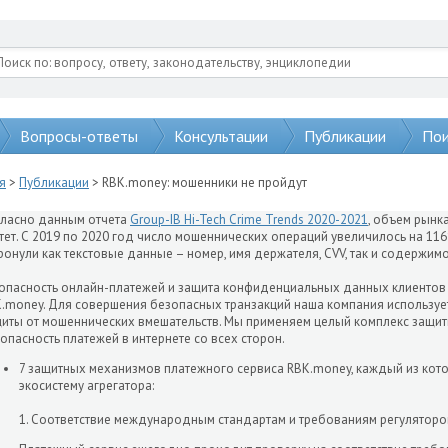
Вопросы-ответы
Консультации
Публикации
Пои
я
>
Публикации
> RBK.money: мошенники не пройдут
ласно данным отчета
Group-IB Hi-Tech Crime Trends 2020-2021
, объем рынк
тет. С 2019 по 2020 год число мошеннических операций увеличилось на 116%
ронули как текстовые данные – номер, имя держателя, СVV, так и содержим
опасность онлайн-платежей и защита конфиденциальных данных клиентов 
.money. Для совершения безопасных транзакций наша компания использу
иты от мошеннических вмешательств. Мы применяем целый комплекс защи
опасность платежей в интернете со всех сторон.
7 защитных механизмов платежного сервиса RBK.money, каждый из кот
экосистему агрегатора:
1. Соответствие международным стандартам и требованиям регулятор