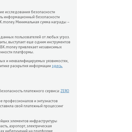
ние исследования безопасности
тель информационный безопасности
BK.money. Минимальная сумма награды –
 данных пользователей от любых угроз.
иты, выступает еще одним инструментов
RBK.money привлекает независимых
енности платформы.
мых и неквалифицируемых уязвимостях,
олитике раскрытия информации
здесь.
 безопасность платежного сервиса:
ZERO
ве профессионалов и энтузиастов
оставила свой платежный процессинг
ейших элементов инфраструктуры
сть, аэропорт, электрическая
ках киберучений на платформе