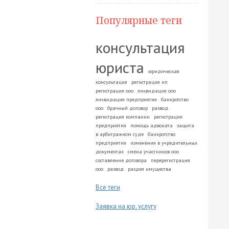
Популярные теги
консультация
юриста
юридическая
консультация
регистрация ип
регистрация ооо
ликвидация ооо
ликвидация предприятия
банкротство
ооо
брачный договор
развод.
регистрация компании
регистрация
предприятия
помощь адвоката
защита
в арбитражном суде
банкротство
предприятия
изменения в учредительных
документах
смена участников ооо
составление договора
перерегистрация
ооо
развод
раздел имущества
Все теги
Заявка на юр. услугу