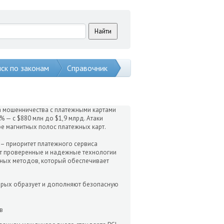
ск по законам
Справочник
а мошенничества с платежными картами
 — с $880 млн до $1,9 млрд. Атаки
ое магнитных полос платежных карт.
– приоритет платежного сервиса
ет проверенные и надежные технологии
тных методов, который обеспечивает
орых образует и дополняют безопасную
ов