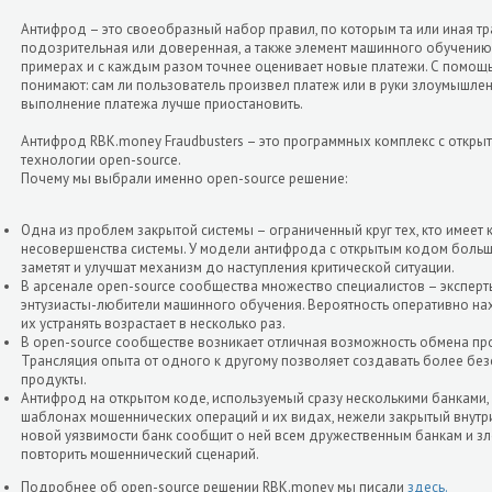
Антифрод – это своеобразный набор правил, по которым та или иная т
подозрительная или доверенная, а также элемент машинного обучению
примерах и с каждым разом точнее оценивает новые платежи. С помощ
понимают: сам ли пользователь произвел платеж или в руки злоумышле
выполнение платежа лучше приостановить.
Антифрод RBK.money Fraudbusters – это программных комплекс с откр
технологии open-source.
Почему мы выбрали именно open-source решение:
Одна из проблем закрытой системы – ограниченный круг тех, кто имеет 
несовершенства системы. У модели антифрода с открытым кодом больш
заметят и улучшат механизм до наступления критической ситуации.
В арсенале open-source сообщества множество специалистов – экспер
энтузиасты-любители машинного обучения. Вероятность оперативно на
их устранять возрастает в несколько раз.
В open-source сообществе возникает отличная возможность обмена пр
Трансляция опыта от одного к другому позволяет создавать более бе
продукты.
Антифрод на открытом коде, используемый сразу несколькими банками,
шаблонах мошеннических операций и их видах, нежели закрытый внутр
новой уязвимости банк сообщит о ней всем дружественным банкам и 
повторить мошеннический сценарий.
Подробнее об open-source решении RBK.money мы писали
здесь.