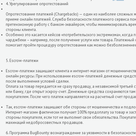
4. Урегулирование опротестований
Опротестование платежей (Chargebacks) — один из наиболее сложных м
приеме онлайн платежей. Служба безопасности платежного сервиса по
претензионную работу с банком-эквайером, чтобы минимизировать вре
стороны клиента.
Особенно это касается кейсов «потребительского экстремизма», когда 
чарджбеки – например, после получение услуги или товара. Платежный с
помогает пройти процедуру опротестования как можно безболезненнее
5. Escrow-платежи
Escrow-платежи защищают клиента и интернет-магазин от мошенничеств
онлайн ресурсы. При использовании escrow-платежей денежные средств
после выполнения условий сделки.
Оплата за товар передается не сразу продавцу, а независимой третьей с
или банку, где открыт эскроу-счет. Денежные средства сохраняются та
покупателем. После чего платеж направляется на расчетный счет прода
Так, escrow-платежи защищают обе стороны от мошенничества и подлог
Интернет-магазин фактически получает 100% предоплату за товар и зас
стороны покупателя, если тот не выполнит свои обязательства. Покупа
махинаций недобросовестных продавцов.
6. Программа BugBounty: вознаграждение за уязвимости в безопасности