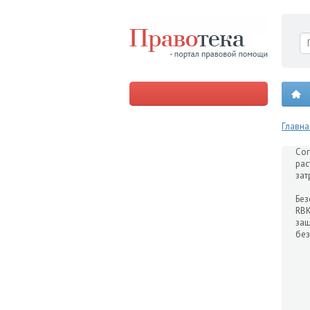
Главна
Сог
рас
зат
Без
RBK
защ
без