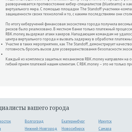
разворачивается противостояние кибер-специалистов (blueteams) и хак
виртуального мира. С помощью площадки The Standoff участники-компа
защищенности своих технологий и то, с какими последствиями они столк
По итогу киберучений финансовая экосистема города получила весом
рисков было реализовано. В местном банке только платежный процесс
RBK.money, выдержал атаки хакеров. Нападающим командам не удалос
центра виртуального города и вызвать задержку в обработке платежны
Участие в таких мероприятиях, как The Standoff, демонстрирует качеств
готовность бросить вызов для усовершенствования безопасности экос
Каждый из комплекса защитных механизмов RBK.money направлен на о
гибкий прием платежей нашим клиентам. C RBK.money – это не только про
циалисты вашего города
восток
Волгоград
Екатеринбург
Иркутск
а
Нижний-Новгород
Новосибирск
Самара