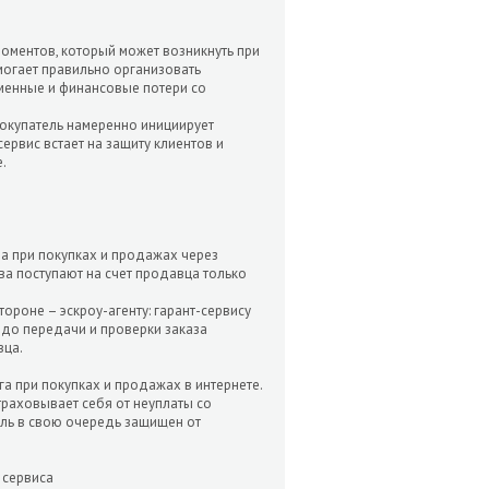
оментов, который может возникнуть при
могает правильно организовать
менные и финансовые потери со
покупатель намеренно инициирует
ервис встает на защиту клиентов и
.
а при покупках и продажах через
а поступают на счет продавца только
тороне – эскроу-агенту: гарант-сервису
м до передачи и проверки заказа
вца.
а при покупках и продажах в интернете.
траховывает себя от неуплаты со
тель в свою очередь защищен от
 сервиса