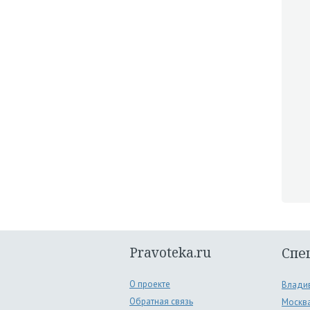
Pravoteka.ru
Спе
О проекте
Влади
Обратная связь
Москв