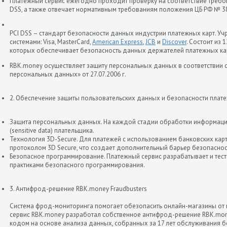
Платежный сервис ежегодно проходит проверку на соответствие треб
DSS, а также отвечает нормативным требованиям положения ЦБ РФ № 382
PCI DSS – стандарт безопасности данных индустрии платежных карт.
системами: Visa, MasterCard,
American Express
,
JCB
и
Discover
. Состоит из
которых обеспечивает безопасность данных держателей платежных ка
RBK.money осуществляет защиту персональных данных в соответствии
персональных данных» от 27.07.2006 г.
2. Обеспечение защиты пользовательских данных и безопасности плат
Защита персональных данных. На каждой стадии обработки информац
(sensitive data) плательщика.
Технология 3D-Secure. Для платежей с использованием банковских кар
протоколом 3D Secure, что создает дополнительный барьер безопаснос
Безопасное программирование. Платежный сервис разрабатывает и тест
практиками безопасного программирования.
3. Антифрод-решение RBK.money Fraudbusters
Система фрод-мониторинга помогает обезопасить онлайн-магазины от 
сервис RBK.money разработал собственное антифрод-решение RBK.mone
кодом на основе анализа данных, собранных за 17 лет обслуживания бо