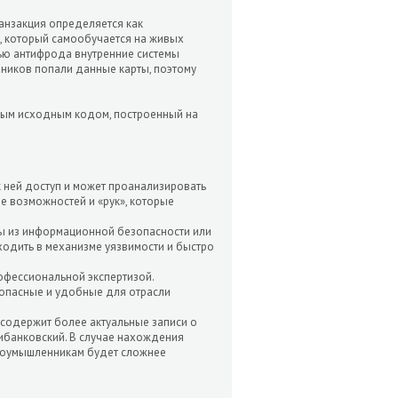
ранзакция определяется как
, который самообучается на живых
ью антифрода внутренние системы
нников попали данные карты, поэтому
ытым исходным кодом, построенный на
к ней доступ и может проанализировать
е возможностей и «рук», которые
ты из информационной безопасности или
ходить в механизме уязвимости и быстро
офессиональной экспертизой.
зопасные и удобные для отрасли
 содержит более актуальные записи о
ибанковский. В случае нахождения
злоумышленникам будет сложнее