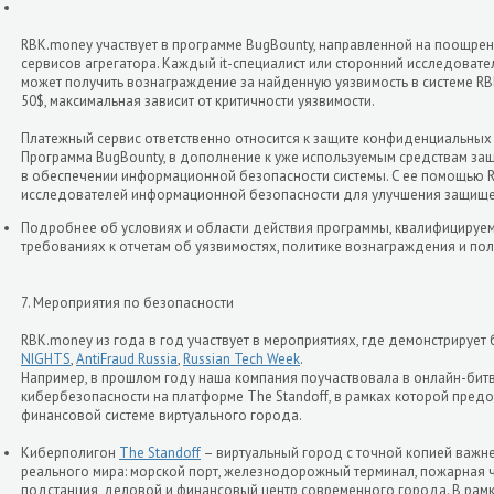
RBK.money участвует в программе BugBounty, направленной на поощре
сервисов агрегатора. Каждый it-специалист или сторонний исследова
может получить вознаграждение за найденную уязвимость в системе R
50$, максимальная зависит от критичности уязвимости.
Платежный сервис ответственно относится к защите конфиденциальных
Программа BugBounty, в дополнение к уже используемым средствам защ
в обеспечении информационной безопасности системы. C ее помощью 
исследователей информационной безопасности для улучшения защищ
Подробнее об условиях и области действия программы, квалифицируе
требованиях к отчетам об уязвимостях, политике вознаграждения и п
7. Мероприятия по безопасности
RBK.money из года в год участвует в мероприятиях, где демонстрирует
NIGHTS
,
AntiFraud Russia
,
Russian Tech Week
.
Например, в прошлом году наша компания поучаствовала в онлайн-бит
кибербезопасности на платформе The Standoff, в рамках которой пред
финансовой системе виртуального города.
Киберполигон
The Standoff
– виртуальный город с точной копией важн
реального мира: морской порт, железнодорожный терминал, пожарная ча
подстанция, деловой и финансовый центр современного города. В рам