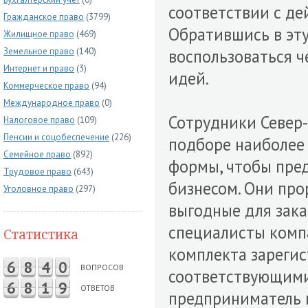
соответствии с д
Гражданское право
(3799)
Обратившись в эт
Жилищное право
(469)
Земельное право
(140)
воспользоваться 
Интернет и право
(3)
идей.
Коммерческое право
(94)
Международное право
(0)
Сотрудники Север-
Налоговое право
(109)
Пенсии и соцобеспечение
(226)
подборе наиболее
Семейное право
(892)
формы, чтобы пред
Трудовое право
(643)
бизнесом. Они пр
Уголовное право
(297)
выгодные для зака
специалисты комп
Статистика
комплекта зареги
6
8
4
0
ВОПРОСОВ
соответствующими
6
8
1
9
ОТВЕТОВ
предприниматель 