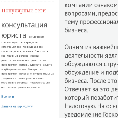
компании ознаком
Популярные теги
вопросами, предос
тему профессионал
консультация
бизнеса.
юриста
юридическая
консультация
регистрация ип
Одним из важнейш
регистрация ооо
ликвидация ооо
ликвидация предприятия
банкротство
деятельности явля
ооо
брачный договор
развод.
регистрация компании
регистрация
обсуждаются стру
предприятия
помощь адвоката
защита
в арбитражном суде
банкротство
обсуждение и под
предприятия
изменения в учредительных
документах
смена участников ооо
бизнеса. После эт
составление договора
перерегистрация
Отвечает за это 
ооо
развод
раздел имущества
который позаботит
Все теги
Налоговую. На осн
Заявка на юр. услугу
уведомление Госко