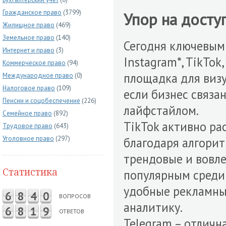
Гражданское право
(3799)
Упор на досту
Жилищное право
(469)
Земельное право
(140)
Сегодня ключевым
Интернет и право
(3)
Instagram*, TikTok
Коммерческое право
(94)
площадка для визу
Международное право
(0)
Налоговое право
(109)
если бизнес связа
Пенсии и соцобеспечение
(226)
лайфстайлом.
Семейное право
(892)
TikTok активно ра
Трудовое право
(643)
Уголовное право
(297)
благодаря алгорит
трендовые и вовле
Статистика
популярным среди 
удобные рекламны
6
8
4
0
ВОПРОСОВ
аналитику.
6
8
1
9
ОТВЕТОВ
Telegram – отличн