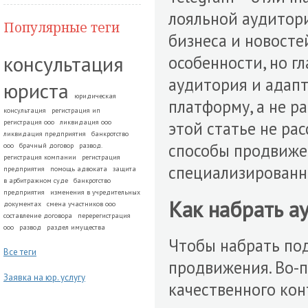
лояльной аудитори
Популярные теги
бизнеса и новосте
консультация
особенности, но г
аудитория и адап
юриста
юридическая
платформу, а не ра
консультация
регистрация ип
регистрация ооо
ликвидация ооо
этой статье не ра
ликвидация предприятия
банкротство
способы продвижен
ооо
брачный договор
развод.
регистрация компании
регистрация
специализированны
предприятия
помощь адвоката
защита
в арбитражном суде
банкротство
предприятия
изменения в учредительных
Как набрать а
документах
смена участников ооо
составление договора
перерегистрация
ооо
развод
раздел имущества
Чтобы набрать под
Все теги
продвижения. Во-п
Заявка на юр. услугу
качественного кон