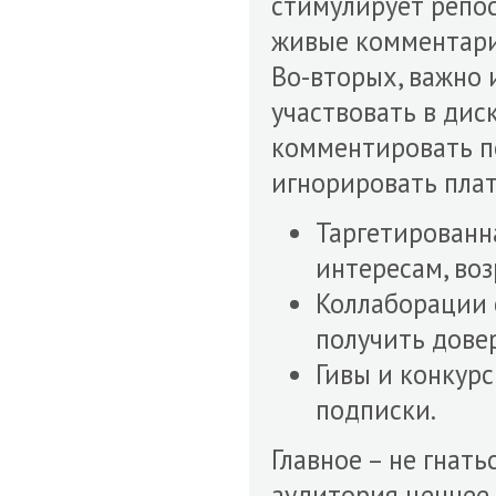
стимулирует репос
живые комментари
Во-вторых, важно 
участвовать в дис
комментировать по
игнорировать пла
Таргетированн
интересам, воз
Коллаборации 
получить дове
Гивы и конкур
подписки.
Главное – не гнат
аудитория ценнее 