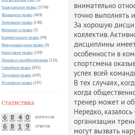
внимательно относ
Гражданское право
(3799)
точно выполнять и
Жилищное право
(469)
Земельное право
(140)
За хорошую дисци
Интернет и право
(3)
коллектив. Активн
Коммерческое право
(94)
дисциплины имеет
Международное право
(0)
особенности в ком
Налоговое право
(109)
Пенсии и соцобеспечение
(226)
спортсмена оказы
Семейное право
(892)
успех всей команд
Трудовое право
(643)
В тех случаях, ко
Уголовное право
(297)
когда общественно
тренер может и об
Статистика
Нередко, казалось
6
8
4
0
ВОПРОСОВ
организации трен
6
8
1
9
ОТВЕТОВ
могут вызвать на