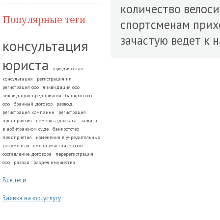
количество велоси
Популярные теги
спортсменам прих
зачастую ведет к
консультация
юриста
юридическая
консультация
регистрация ип
регистрация ооо
ликвидация ооо
ликвидация предприятия
банкротство
ооо
брачный договор
развод.
регистрация компании
регистрация
предприятия
помощь адвоката
защита
в арбитражном суде
банкротство
предприятия
изменения в учредительных
документах
смена участников ооо
составление договора
перерегистрация
ооо
развод
раздел имущества
Все теги
Заявка на юр. услугу