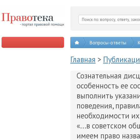
Вопросы-ответы
К
Главная
>
Публикац
Сознательная дис
особенность ее со
выполнить указани
поведения, правил
необходимости их 
«...в советском 
имеем право назва