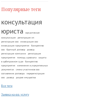
Популярные теги
консультация
юриста
юридическая
консультация
регистрация ип
регистрация ооо
ликвидация ооо
ликвидация предприятия
банкротство
ооо
брачный договор
развод.
регистрация компании
регистрация
предприятия
помощь адвоката
защита
в арбитражном суде
банкротство
предприятия
изменения в учредительных
документах
смена участников ооо
составление договора
перерегистрация
ооо
развод
раздел имущества
Все теги
Заявка на юр. услугу