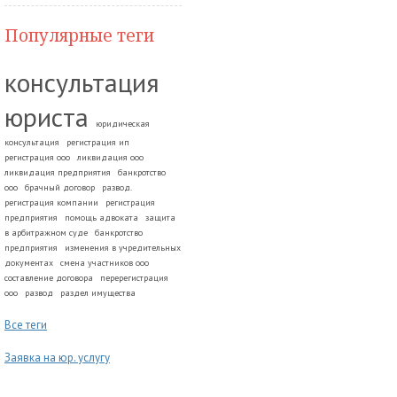
Популярные теги
консультация
юриста
юридическая
консультация
регистрация ип
регистрация ооо
ликвидация ооо
ликвидация предприятия
банкротство
ооо
брачный договор
развод.
регистрация компании
регистрация
предприятия
помощь адвоката
защита
в арбитражном суде
банкротство
предприятия
изменения в учредительных
документах
смена участников ооо
составление договора
перерегистрация
ооо
развод
раздел имущества
Все теги
Заявка на юр. услугу