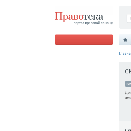
Главна
С
Во
Ден
име
О