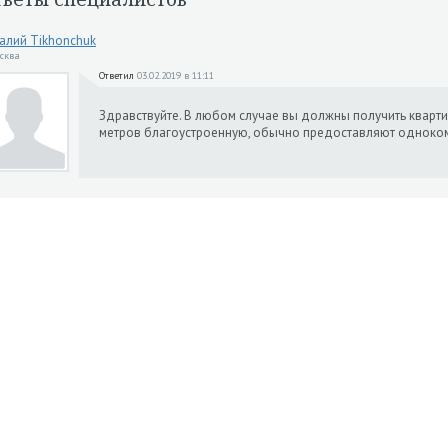
алий Tikhonchuk
осква
Ответил
03.02.2019 в 11:11
Здравствуйте. В любом случае вы должны получить квартиру
метров благоустроенную, обычно предоставляют одноко