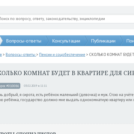
Вопросы-ответы
Консультации
Публикации
Пои
я
>
Вопросы-ответы
>
Пенсии и соцобеспечение
> СКОЛЬКО КОМНАТ БУДЕТ
КОЛЬКО КОМНАТ БУДЕТ В КВАРТИРЕ ДЛЯ СИ
прос #010086
03.02.2019 в 11:11
ь добрый, я сирота, есть ребёнок маленький (девочка) и муж. Стою на учёте 
ю ребёнка, государство должно мне выдать однокомнатную квартиру или
тветы специалистов