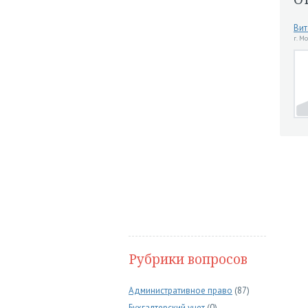
Вит
г. М
Рубрики вопросов
Административное право
(87)
Бухгалтерский учет
(0)