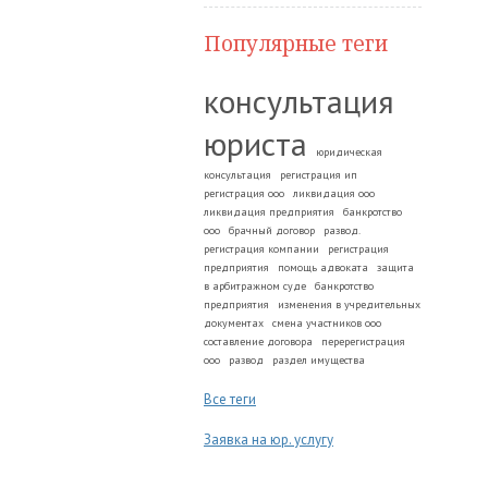
Популярные теги
консультация
юриста
юридическая
консультация
регистрация ип
регистрация ооо
ликвидация ооо
ликвидация предприятия
банкротство
ооо
брачный договор
развод.
регистрация компании
регистрация
предприятия
помощь адвоката
защита
в арбитражном суде
банкротство
предприятия
изменения в учредительных
документах
смена участников ооо
составление договора
перерегистрация
ооо
развод
раздел имущества
Все теги
Заявка на юр. услугу