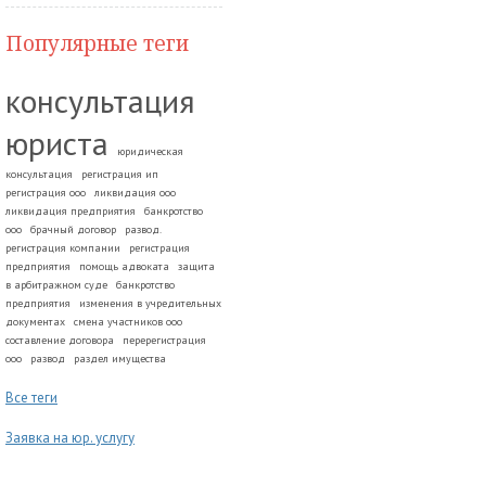
Популярные теги
консультация
юриста
юридическая
консультация
регистрация ип
регистрация ооо
ликвидация ооо
ликвидация предприятия
банкротство
ооо
брачный договор
развод.
регистрация компании
регистрация
предприятия
помощь адвоката
защита
в арбитражном суде
банкротство
предприятия
изменения в учредительных
документах
смена участников ооо
составление договора
перерегистрация
ооо
развод
раздел имущества
Все теги
Заявка на юр. услугу