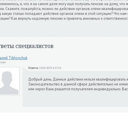
изменилось, и, что я на самом деле могу ещё получать пенсию на дому, что
ки. Скажите, пожалуйста, можно ли действия органов опеки квалифициров
 какую статью попадают действия органов опеки в этой ситуации? Что нам 
уации? Как вернуть надомную пенсию и привлечь виновных к ответственнос
тветы специалистов
алий Tikhonchuk
осква
Ответил
18.04.2019 в 07:14
Добрый день. Данные действия нельзя квалифицировать 
Законодательство в данной сфере действительно не измен
или через банк решается получателем индивидуально. Ва