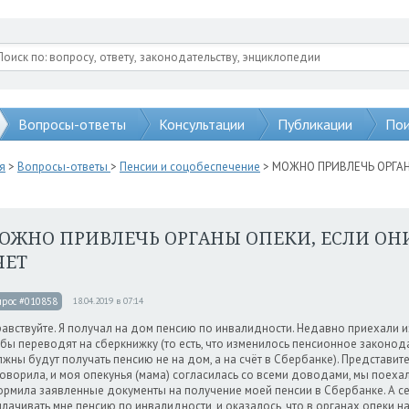
Вопросы-ответы
Консультации
Публикации
Пои
я
>
Вопросы-ответы
>
Пенсии и соцобеспечение
> МОЖНО ПРИВЛЕЧЬ ОРГАН
ОЖНО ПРИВЛЕЧЬ ОРГАНЫ ОПЕКИ, ЕСЛИ ОН
ЧЕТ
прос #010858
18.04.2019 в 07:14
авствуйте. Я получал на дом пенсию по инвалидности. Недавно приехали из
бы переводят на сберкнижку (то есть, что изменилось пенсионное законод
жны будут получать пенсию не на дом, а на счёт в Сбербанке). Представит
оворила, и моя опекунья (мама) согласилась со всеми доводами, мы поеха
рмила заявленные документы на получение моей пенсии в Сбербанке. А 
лачивать мне пенсию по инвалидности, и оказалось, что в органах опеки н