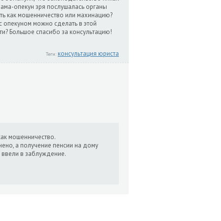
 мама-опекун зря послушалась органы
ать как мошенничество или махинацию?
с опекуном можно сделать в этой
ти? Большое спасибо за консультацию!
консультация юриста
Теги:
как мошенничество.
ено, а получение пенсии на дому
с ввели в заблуждение.