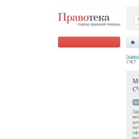
Главна
СЧЕТ
М
С
Во
Здр
яко
дол
пог
офо
вып