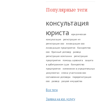
Популярные теги
консультация
юриста
юридическая
консультация
регистрация ип
регистрация ооо
ликвидация ооо
ликвидация предприятия
банкротство
ооо
брачный договор
развод.
регистрация компании
регистрация
предприятия
помощь адвоката
защита
в арбитражном суде
банкротство
предприятия
изменения в учредительных
документах
смена участников ооо
составление договора
перерегистрация
ооо
развод
раздел имущества
Все теги
Заявка на юр. услугу