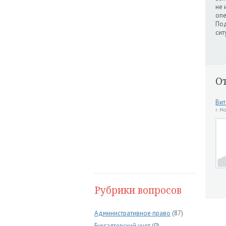
не 
опе
Под
сит
О
Вит
г. М
Рубрики вопросов
Административное право
(87)
Бухгалтерский учет
(0)