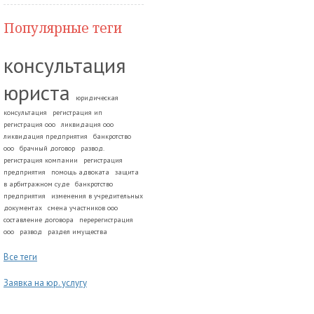
Популярные теги
консультация
юриста
юридическая
консультация
регистрация ип
регистрация ооо
ликвидация ооо
ликвидация предприятия
банкротство
ооо
брачный договор
развод.
регистрация компании
регистрация
предприятия
помощь адвоката
защита
в арбитражном суде
банкротство
предприятия
изменения в учредительных
документах
смена участников ооо
составление договора
перерегистрация
ооо
развод
раздел имущества
Все теги
Заявка на юр. услугу