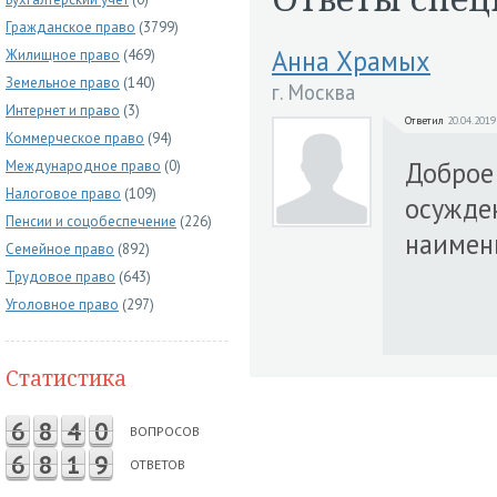
Гражданское право
(3799)
Анна Храмых
Жилищное право
(469)
Земельное право
(140)
г. Москва
Интернет и право
(3)
Ответил
20.04.2019
Коммерческое право
(94)
Доброе 
Международное право
(0)
Налоговое право
(109)
осужден
Пенсии и соцобеспечение
(226)
наимен
Семейное право
(892)
Трудовое право
(643)
Уголовное право
(297)
Статистика
6
8
4
0
ВОПРОСОВ
6
8
1
9
ОТВЕТОВ