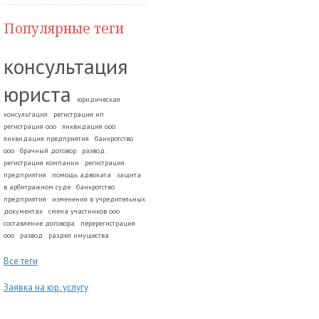
Популярные теги
консультация
юриста
юридическая
консультация
регистрация ип
регистрация ооо
ликвидация ооо
ликвидация предприятия
банкротство
ооо
брачный договор
развод.
регистрация компании
регистрация
предприятия
помощь адвоката
защита
в арбитражном суде
банкротство
предприятия
изменения в учредительных
документах
смена участников ооо
составление договора
перерегистрация
ооо
развод
раздел имущества
Все теги
Заявка на юр. услугу