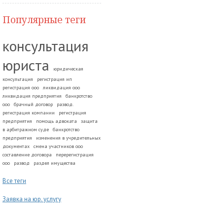
Популярные теги
консультация
юриста
юридическая
консультация
регистрация ип
регистрация ооо
ликвидация ооо
ликвидация предприятия
банкротство
ооо
брачный договор
развод.
регистрация компании
регистрация
предприятия
помощь адвоката
защита
в арбитражном суде
банкротство
предприятия
изменения в учредительных
документах
смена участников ооо
составление договора
перерегистрация
ооо
развод
раздел имущества
Все теги
Заявка на юр. услугу