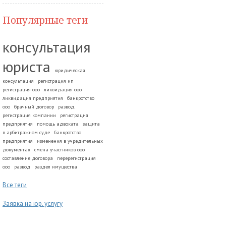
Популярные теги
консультация
юриста
юридическая
консультация
регистрация ип
регистрация ооо
ликвидация ооо
ликвидация предприятия
банкротство
ооо
брачный договор
развод.
регистрация компании
регистрация
предприятия
помощь адвоката
защита
в арбитражном суде
банкротство
предприятия
изменения в учредительных
документах
смена участников ооо
составление договора
перерегистрация
ооо
развод
раздел имущества
Все теги
Заявка на юр. услугу