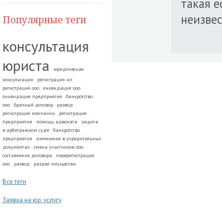
такая е
неизве
Популярные теги
консультация
юриста
юридическая
консультация
регистрация ип
регистрация ооо
ликвидация ооо
ликвидация предприятия
банкротство
ооо
брачный договор
развод.
регистрация компании
регистрация
предприятия
помощь адвоката
защита
в арбитражном суде
банкротство
предприятия
изменения в учредительных
документах
смена участников ооо
составление договора
перерегистрация
ооо
развод
раздел имущества
Все теги
Заявка на юр. услугу