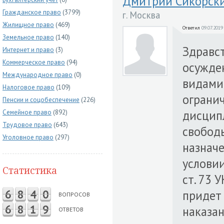
Дмитрий Сикорск
Гражданское право
(3799)
г. Москва
Жилищное право
(469)
Ответил
09.07.2019
Земельное право
(140)
Здравс
Интернет и право
(3)
Коммерческое право
(94)
осужде
Международное право
(0)
видами
Налоговое право
(109)
огранич
Пенсии и соцобеспечение
(226)
дисцип
Семейное право
(892)
Трудовое право
(643)
свободы
Уголовное право
(297)
назнач
условии
Статистика
ст. 73 
6
8
4
0
придет 
ВОПРОСОВ
6
8
1
9
наказан
ОТВЕТОВ