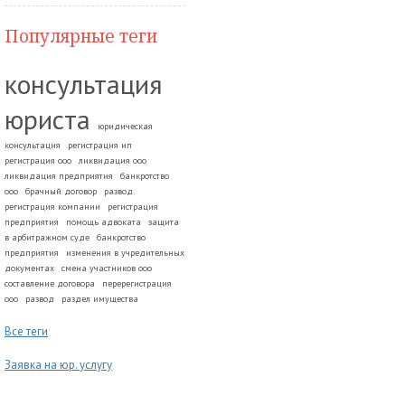
Популярные теги
консультация
юриста
юридическая
консультация
регистрация ип
регистрация ооо
ликвидация ооо
ликвидация предприятия
банкротство
ооо
брачный договор
развод.
регистрация компании
регистрация
предприятия
помощь адвоката
защита
в арбитражном суде
банкротство
предприятия
изменения в учредительных
документах
смена участников ооо
составление договора
перерегистрация
ооо
развод
раздел имущества
Все теги
Заявка на юр. услугу