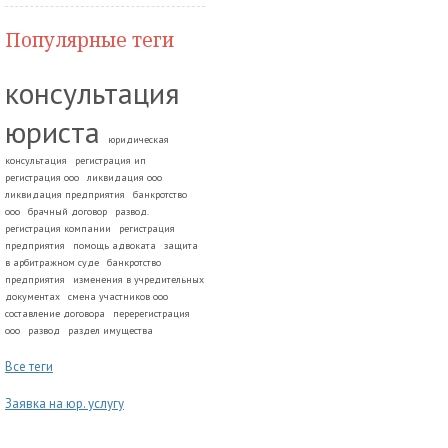
Популярные теги
консультация
юриста
юридическая
консультация
регистрация ип
регистрация ооо
ликвидация ооо
ликвидация предприятия
банкротство
ооо
брачный договор
развод.
регистрация компании
регистрация
предприятия
помощь адвоката
защита
в арбитражном суде
банкротство
предприятия
изменения в учредительных
документах
смена участников ооо
составление договора
перерегистрация
ооо
развод
раздел имущества
Все теги
Заявка на юр. услугу