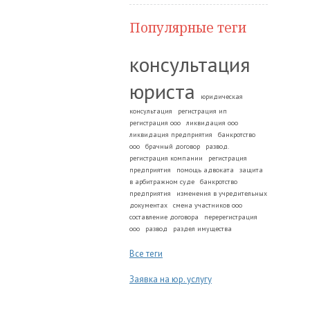
Популярные теги
консультация
юриста
юридическая
консультация
регистрация ип
регистрация ооо
ликвидация ооо
ликвидация предприятия
банкротство
ооо
брачный договор
развод.
регистрация компании
регистрация
предприятия
помощь адвоката
защита
в арбитражном суде
банкротство
предприятия
изменения в учредительных
документах
смена участников ооо
составление договора
перерегистрация
ооо
развод
раздел имущества
Все теги
Заявка на юр. услугу