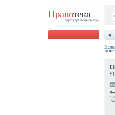
Главна
ДЕЛО?
Б
У
Во
Ден
ход
нуж