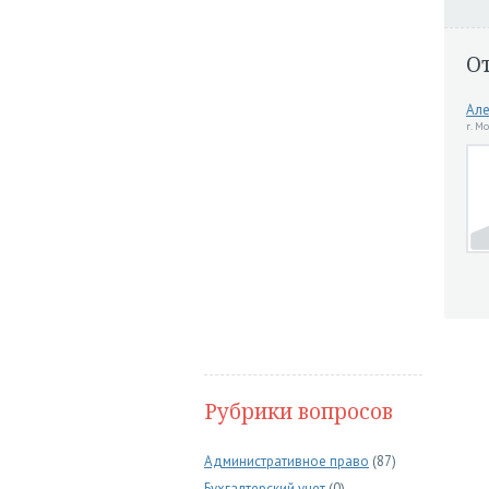
О
Але
г. М
Рубрики вопросов
Административное право
(87)
Бухгалтерский учет
(0)