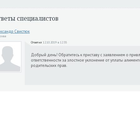
тветы специалистов
ксандр Свистюк
осква
Ответил
12.10.2019 в 12:35
Добрый день! Обратитесь к приставу с заявлением о при
ответственности за злостное уклонение от уплаты алимент
родительских прав.