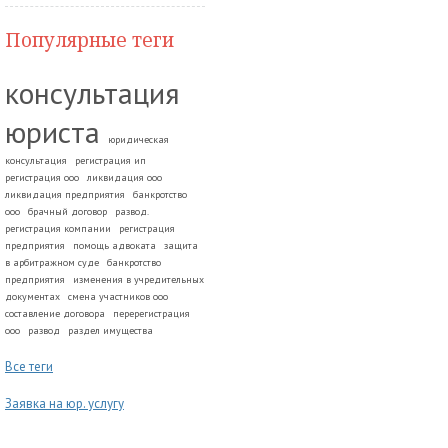
Популярные теги
консультация
юриста
юридическая
консультация
регистрация ип
регистрация ооо
ликвидация ооо
ликвидация предприятия
банкротство
ооо
брачный договор
развод.
регистрация компании
регистрация
предприятия
помощь адвоката
защита
в арбитражном суде
банкротство
предприятия
изменения в учредительных
документах
смена участников ооо
составление договора
перерегистрация
ооо
развод
раздел имущества
Все теги
Заявка на юр. услугу